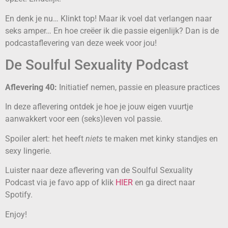
En denk je nu… Klinkt top! Maar ik voel dat verlangen naar
seks amper… En hoe creëer ik die passie eigenlijk? Dan is de
podcastaflevering van deze week voor jou!
De Soulful Sexuality Podcast
Aflevering 40:
Initiatief nemen, passie en pleasure practices
In deze aflevering ontdek je hoe je jouw eigen vuurtje
aanwakkert voor een (seks)leven vol passie.
Spoiler alert: het heeft
niets
te maken met kinky standjes en
sexy lingerie.
Luister naar deze aflevering van de Soulful Sexuality
Podcast via je favo app of klik
HIER
en ga direct naar
Spotify.
Enjoy!