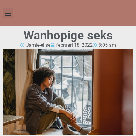
Wanhopige seks
Jamie-elise
februari 18, 2022
8:05 am