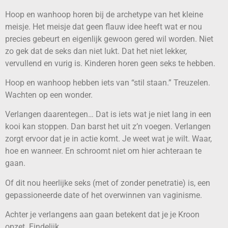
Hoop en wanhoop horen bij de archetype van het kleine
meisje. Het meisje dat geen flauw idee heeft wat er nou
precies gebeurt en eigenlijk gewoon gered wil worden. Niet
zo gek dat de seks dan niet lukt. Dat het niet lekker,
vervullend en vurig is. Kinderen horen geen seks te hebben.
Hoop en wanhoop hebben iets van “stil staan.” Treuzelen.
Wachten op een wonder.
Verlangen daarentegen… Dat is iets wat je niet lang in een
kooi kan stoppen. Dan barst het uit z’n voegen. Verlangen
zorgt ervoor dat je in actie komt. Je weet wat je wilt. Waar,
hoe en wanneer. En schroomt niet om hier achteraan te
gaan.
Of dit nou heerlijke seks (met of zonder penetratie) is, een
gepassioneerde date of het overwinnen van vaginisme.
Achter je verlangens aan gaan betekent dat je je Kroon
opzet. Eindelijk.