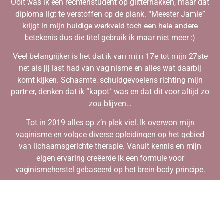
Ooit was ik een rechtenstudent op glitterhakken, maar dat
diploma ligt te verstoffen op de plank. “Meester Jamie”
krijgt in mijn huidige werkveld toch een hele andere
betekenis dus die titel gebruik ik maar niet meer :)
Veel belangrijker is het dat ik van mijn 17e tot mijn 27ste
net als jij last had van vaginisme en alles wat daarbij
komt kijken. Schaamte, schuldgevoelens richting mijn
partner, denken dat ik “kapot” was en dat dit voor altijd zo
zou blijven…
Tot in 2019 alles op z’n plek viel. Ik overwon mijn
vaginisme en volgde diverse opleidingen op het gebied
van lichaamsgerichte therapie. Vanuit kennis en mijn
eigen ervaring creëerde ik een formule voor
vaginismeherstel gebaseerd op het brein-body principe.
Sinds 2020 heb ik mijn eigen praktijk waarin ik inmiddels
honderden vrouwen naar een pijnvrij seksleven heb
mogen begeleiden. Iets wat voor altijd bijzonder zal