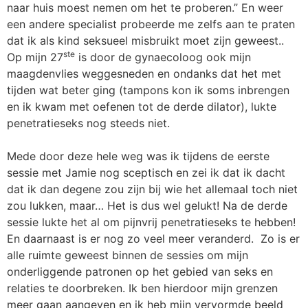
naar huis moest nemen om het te proberen.” En weer
een andere specialist probeerde me zelfs aan te praten
dat ik als kind seksueel misbruikt moet zijn geweest..
ste
Op mijn 27
is door de gynaecoloog ook mijn
maagdenvlies weggesneden en ondanks dat het met
tijden wat beter ging (tampons kon ik soms inbrengen
en ik kwam met oefenen tot de derde dilator), lukte
penetratieseks nog steeds niet.
Mede door deze hele weg was ik tijdens de eerste
sessie met Jamie nog sceptisch en zei ik dat ik dacht
dat ik dan degene zou zijn bij wie het allemaal toch niet
zou lukken, maar… Het is dus wel gelukt! Na de derde
sessie lukte het al om pijnvrij penetratieseks te hebben!
En daarnaast is er nog zo veel meer veranderd. Zo is er
alle ruimte geweest binnen de sessies om mijn
onderliggende patronen op het gebied van seks en
relaties te doorbreken. Ik ben hierdoor mijn grenzen
meer gaan aangeven en ik heb mijn vervormde beeld