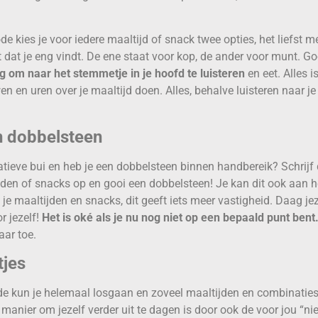
e kies je voor iedere maaltijd of snack twee opties, het liefst m
dat je eng vindt. De ene staat voor kop, de ander voor munt. Go
 om naar het stemmetje in je hoofd te luisteren
en eet. Alles i
n en uren over je maaltijd doen. Alles, behalve luisteren naar je 
n dobbelsteen
eatieve bui en heb je een dobbelsteen binnen handbereik? Schrijf
jden of snacks op en gooi een dobbelsteen! Je kan dit ook aan h
je maaltijden en snacks, dit geeft iets meer vastigheid. Daag jez
r jezelf!
Het is oké als je nu nog niet op een bepaald punt bent
aar toe.
tjes
 kun je helemaal losgaan en zoveel maaltijden en combinaties
 manier om jezelf verder uit te dagen is door ook de voor jou “ni