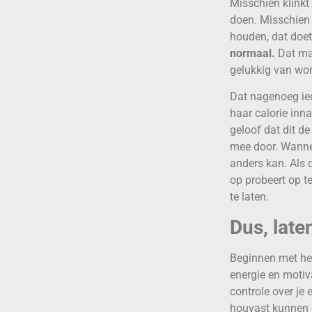
Misschien klinkt 
doen. Misschien 
houden, dat doet
normaal.
Dat maa
gelukkig van wor
Dat nagenoeg ie
haar calorie inna
geloof dat dit de
mee door. Wannee
anders kan. Als 
op probeert op t
te laten.
Dus, late
Beginnen met het 
energie en motiv
controle over je 
houvast kunnen g