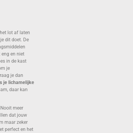
et lot af laten
je dit doet. De
dingsmiddelen
t eng en niet
jes in de kast
om je
raag je dan
ls je lichamelijke
haam, daar kan
. Nooit meer
llen dat jouw
aam maar zeker
et perfect en het