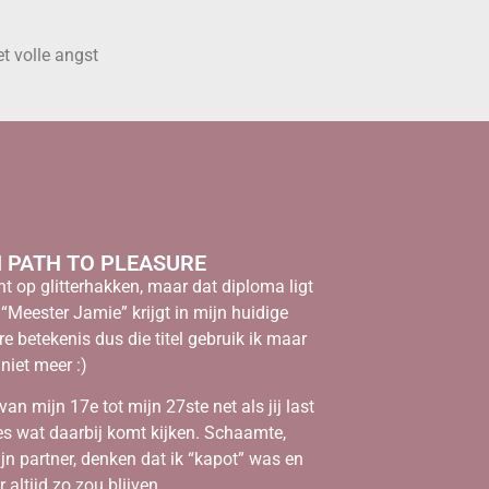
t volle angst
N PATH TO PLEASURE
t op glitterhakken, maar dat diploma ligt
 “Meester Jamie” krijgt in mijn huidige
e betekenis dus die titel gebruik ik maar
niet meer :)
 van mijn 17e tot mijn 27ste net als jij last
es wat daarbij komt kijken. Schaamte,
jn partner, denken dat ik “kapot” was en
r altijd zo zou blijven…