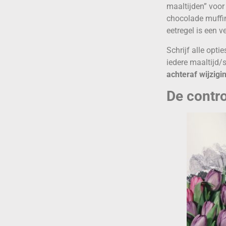
maaltijden” voor
chocolade muffin
eetregel is een v
Schrijf alle opti
iedere maaltijd/
achteraf wijzigi
De contro