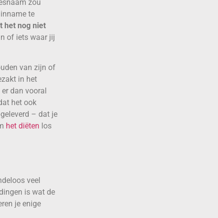
redesnaam zou
linname te
t het nog niet
 of iets waar jij
uden van zijn of
ezakt in het
a er dan vooral
dat het ook
geleverd – dat je
om
het diëten
los
indeloos veel
dingen is wat de
eren je enige