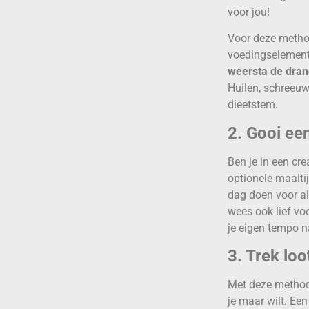
voor jou!
Voor deze method
voedingselement 
weersta de drang
Huilen, schreeuwe
dieetstem.
2. Gooi ee
Ben je in een cr
optionele maalti
dag doen voor al 
wees ook lief voo
je eigen tempo n
3. Trek loo
Met deze methode
je maar wilt. Een