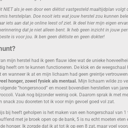
t NIET als je een door een diëtist vastgesteld maaltijdplan volgt 
rnis herstelplan. Doe nooit iets wat jouw herstel zou kunnen b
 iets aan dat je online leest of ziet. Ik deel hier mijn eigen erva
erinnering dat je niet alleen bent. Ik heb geen inzicht in jouw per
beste is voor jou. Ik ben geen diëtiste en geen dokter!
munt?
van mijn herstel had ik geen flauw idee wat de unieke hoeveelhei
ig heeft om te kunnen functioneren. De klok en de weegschaal 
 en wanneer ik at en mijn lichaam had geen greintje vertrouwen
eel honger, zowel fysiek als mentaal.
Mijn lichaam wilde zo ve
volgende “hongersnood” en moest bovendien herstellen van jare
 broccoli. Vaak nog bijzonder weinig ook. Daarom sprak ik met mez
n snack zou dooreten tot ik voor mijn gevoel goed vol zat.
js bij heeft geholpen is het maken van een hongerschaal van 1 t
puffend met je broek open op de bank, 5 is nu echt moeten eten e
e honger. Ik zorgde dat ik at tot ik op een 8 zat, maar voel voora