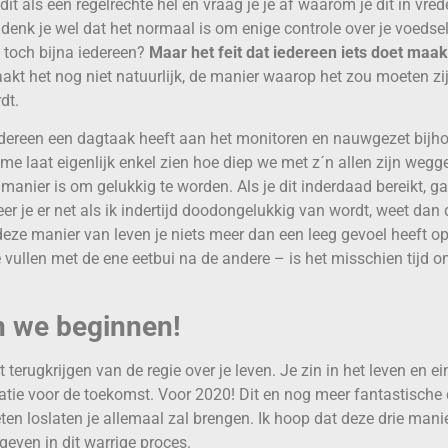
dit als een regelrechte hel en vraag je je af waarom je dit in v
denk je wel dat het normaal is om enige controle over je voedse
 toch bijna iedereen?
Maar het feit dat iedereen iets doet maak
kt het nog niet natuurlijk, de manier waarop het zou moeten zijn
dt.
dereen een dagtaak heeft aan het monitoren en nauwgezet bijho
me laat eigenlijk enkel zien hoe diep we met z´n allen zijn wegg
 manier is om gelukkig te worden. Als je dit inderdaad bereikt, g
r je er net als ik indertijd doodongelukkig van wordt, weet dan 
deze manier van leven je niets meer dan een leeg gevoel heeft op
e vullen met de ene eetbui na de andere – is het misschien tijd 
n we beginnen!
terugkrijgen van de regie over je leven. Je zin in het leven en e
atie voor de toekomst. Voor 2020! Dit en nog meer fantastische 
eten loslaten je allemaal zal brengen. Ik hoop dat deze drie mani
even in dit warrige proces.