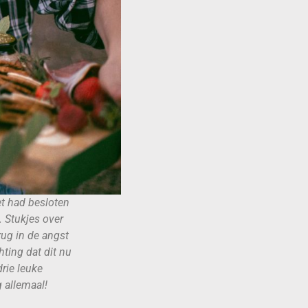
et had besloten
. Stukjes over
rug in de angst
hting dat dit nu
drie leuke
 allemaal!