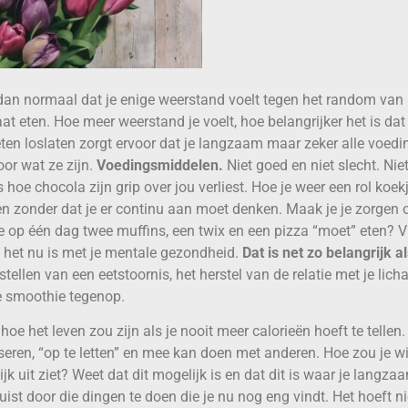
 dan normaal dat je enige weerstand voelt tegen het random van h
t eten. Hoe meer weerstand je voelt, hoe belangrijker het is dat 
 eten loslaten zorgt ervoor dat je langzaam maar zeker alle voe
oor wat ze zijn.
Voedingsmiddelen.
Niet goed en niet slecht. Nie
s hoe chocola zijn grip over jou verliest. Hoe je weer een rol koek
n zonder dat je er continu aan moet denken. Maak je je zorgen 
e op één dag twee muffins, een twix en een pizza “moet” eten? V
oe het nu is met je mentale gezondheid.
Dat is net zo belangrijk a
stellen van een eetstoornis, het herstel van de relatie met je lic
e smoothie tegenop.
 hoe het leven zou zijn als je nooit meer calorieën hoeft te tellen
eren, “op te letten” en mee kan doen met anderen. Hoe zou je wi
lijk uit ziet? Weet dat dit mogelijk is en dat dit is waar je langz
uist door die dingen te doen die je nu nog eng vindt. Het hoeft ni