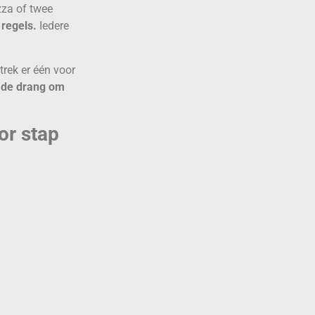
zza of twee
 regels.
Iedere
trek er één voor
 de drang om
or stap