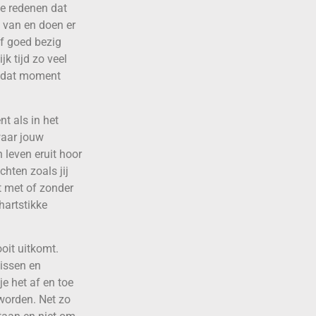
de redenen dat
d van en doen er
of goed bezig
jk tijd zo veel
op dat moment
nt als in het
waar jouw
 leven eruit hoor
chten zoals jij
t met of zonder
hartstikke
oit uitkomt.
nissen en
je het af en toe
 worden. Net zo