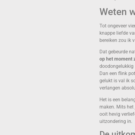
Weten wa
Tot ongeveer vier
knappe liefde van
bereiken zou ik 
Dat gebeurde natu
op het moment 
doodongelukkig m
Dan een flink po
gelukt is val ik 
verlangen absoluu
Het is een belang
maken. Mits het 
ooit hevig verlie
uitzondering in.
De uitkom