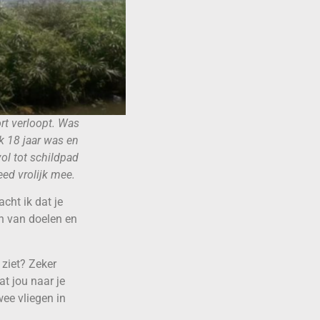
ort verloopt. Was
ik 18 jaar was en
ol tot schildpad
ed vrolijk mee.
cht ik dat je
en van doelen en
 ziet? Zeker
dat jou naar je
wee vliegen in