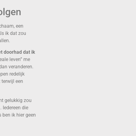
olgen
lichaam, een
ls ik dat zou
llen.
et doorhad dat ik
deale leven” me
 dan veranderen.
pen redelijk
 terwijl een
cht gelukkig zou
. Iedereen die
s ben ik hier geen