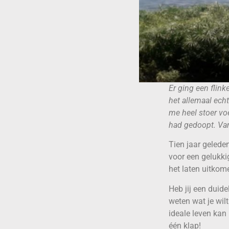
Er ging een flink
het allemaal echt
me heel stoer voe
had gedoopt. Van
Tien jaar geleden
voor een gelukki
het laten uitko
Heb jij een duide
weten wat je wilt 
ideale leven kan 
één klap!