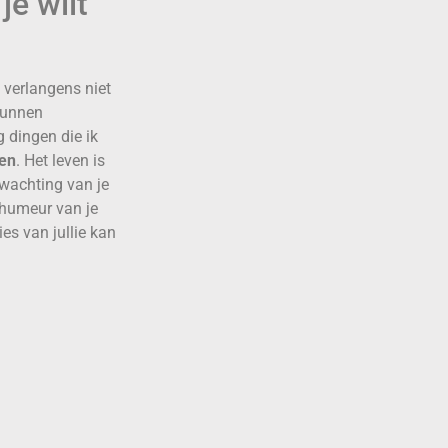
je wilt
 verlangens niet
kunnen
g dingen die ik
en
. Het leven is
afwachting van je
 humeur van je
es van jullie kan