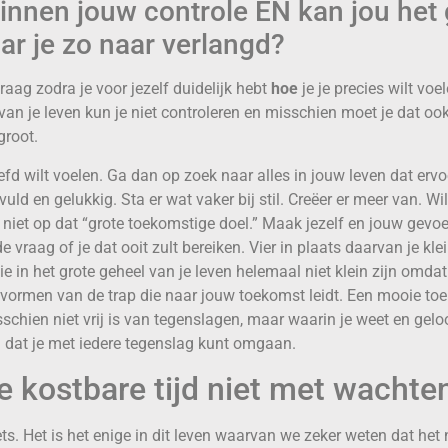
binnen jouw controle EN kan jou het
r je zo naar verlangd?
vraag zodra je voor jezelf duidelijk hebt
hoe
je je precies wilt voe
 van je leven kun je niet controleren en misschien moet je dat ook
groot.
liefd wilt voelen. Ga dan op zoek naar alles in jouw leven dat ervoo
rvuld en gelukkig. Sta er wat vaker bij stil. Creëer er meer van. Wi
 niet op dat “grote toekomstige doel.” Maak jezelf en jouw gevoe
e vraag of je dat ooit zult bereiken. Vier in plaats daarvan je kl
e in het grote geheel van je leven helemaal niet klein zijn omda
vormen van de trap die naar jouw toekomst leidt. Een mooie to
chien niet vrij is van tegenslagen, maar waarin je weet en geloof
g dat je met iedere tegenslag kunt omgaan.
je kostbare tijd niet met wachte
iets. Het is het enige in dit leven waarvan we zeker weten dat het