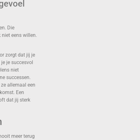
 gevoel
len. Die
 niet eens willen.
r zorgt dat jij je
l je je succesvol
lens niet
eine successen.
t ze allemaal een
ekomst. Een
t dat jij sterk
n
 nooit meer terug