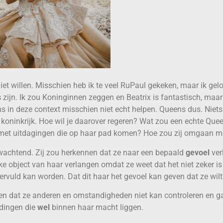
et willen. Misschien heb ik te veel RuPaul gekeken, maar ik gel
s
zijn. Ik zou Koninginnen zeggen en Beatrix is fantastisch, maar
s in deze context misschien niet echt helpen. Queens dus. Niet
et koninkrijk. Hoe wil je daarover regeren? Wat zou een echte Qu
met uitdagingen die op haar pad komen? Hoe zou zij omgaan m
wachtend. Zij zou herkennen dat ze naar een bepaald
gevoel
ver
ke object van haar verlangen omdat ze weet dat het niet zeker i
ervuld kan worden. Dat dit haar het gevoel kan geven dat ze wilt
en dat ze anderen en omstandigheden niet kan controleren en 
 dingen die
wel
binnen haar macht liggen.