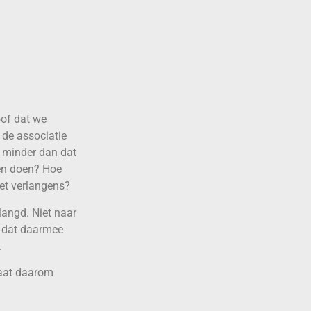
oof dat we
 de associatie
s minder dan dat
een doen? Hoe
et verlangens?
langd. Niet naar
s dat daarmee
.
gaat daarom