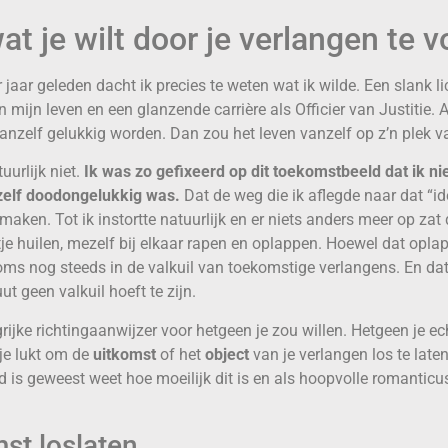
t je wilt door je verlangen te v
 jaar geleden dacht ik precies te weten wat ik wilde. Een slank 
 mijn leven en een glanzende carrière als Officier van Justitie. A
vanzelf gelukkig worden. Dan zou het leven vanzelf op z’n plek va
urlijk niet.
Ik was zo gefixeerd op dit toekomstbeeld dat ik ni
zelf doodongelukkig was.
Dat de weg die ik aflegde naar dat “i
aken. Tot ik instortte natuurlijk en er niets anders meer op zat
tje huilen, mezelf bij elkaar rapen en oplappen. Hoewel dat oplap
soms nog steeds in de valkuil van toekomstige verlangens. En dat
t geen valkuil hoeft te zijn.
rijke richtingaanwijzer voor hetgeen je zou willen. Hetgeen je e
je lukt om de
uitkomst
of het
object
van je verlangen los te laten
fd is geweest weet hoe moeilijk dit is en als hoopvolle romanticu
st loslaten