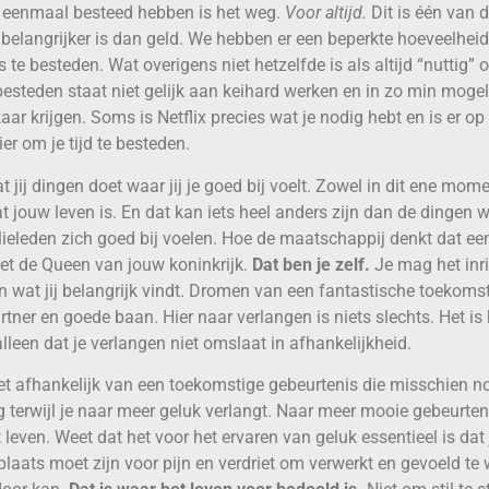
t eenmaal besteed hebben is het weg.
Voor altijd.
Dit is één van 
l belangrijker is dan geld. We hebben er een beperkte hoeveelhei
 te besteden. Wat overigens niet hetzelfde is als altijd “nuttig” 
s besteden staat niet gelijk aan keihard werken en in zo min mogeli
aar krijgen. Soms is Netflix precies wat je nodig hebt en is er 
er om je tijd te besteden.
 jij dingen doet waar jij je goed bij voelt. Zowel in dit ene mome
at jouw leven is. En dat kan iets heel anders zijn dan de dingen 
lieleden zich goed bij voelen. Hoe de maatschappij denkt dat een
 niet de Queen van jouw koninkrijk.
Dat ben je zelf.
Je mag het inri
n wat jij belangrijk vindt. Dromen van een fantastische toekoms
tner en goede baan. Hier naar verlangen is niets slechts. Het is 
lleen dat je verlangen niet omslaat in afhankelijkheid.
et afhankelijk van een toekomstige gebeurtenis die misschien no
 terwijl je naar meer geluk verlangt. Naar meer mooie gebeurte
even. Weet dat het voor het ervaren van geluk essentieel is dat 
 plaats moet zijn voor pijn en verdriet om verwerkt en gevoeld te