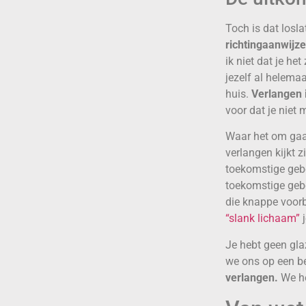
Toch is dat losl
richtingaanwijze
ik niet dat je h
jezelf al helema
huis.
Verlangen 
voor dat je niet
Waar het om gaat 
verlangen kijkt z
toekomstige gebeu
toekomstige gebe
die knappe voorb
“slank lichaam”
Je hebt geen gla
we ons op een b
verlangen.
We he