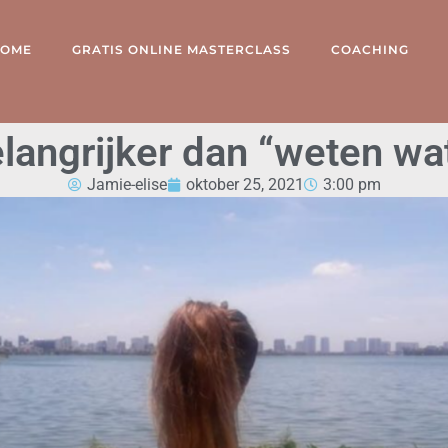
OME
GRATIS ONLINE MASTERCLASS
COACHING
elangrijker dan “weten wat
Jamie-elise
oktober 25, 2021
3:00 pm