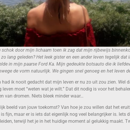
e schok door mijn lichaam toen ik zag dat mijn rijbewijs binnenk
 zo lang geleden? Het leek gister en een ander leven tegelijk dat 
lde in mijn paarse Ford Ka. Mijn gedeukte botsauto die ik liefdev
wege de vorm natuurlijk. We gingen snel genoeg en het leven de
 had ik nooit gedacht dat mijn leven er nu zo uit zou zien. Wel da
g leven moet “weten wat je wilt.” Dat dit nodig is voor het behal
men van dromen. Niets bleek minder waar…
lijk beeld van jouw toekomst? Van hoe je zou willen dat het eruit
is fijn, maar er is iets dat eigenlijk nog veel belangrijker is. Iets 
leiden, terwijl het je in het huidige moment al gelukkig maakt. T