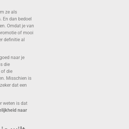
Om ze als
s. En dan bedoel
ben. Omdat je van
 promotie of mooi
r definitie al
 goed naar je
s die
 of die
n. Misschien is
 zeker dat een
r weten is dat
elijkheid naar