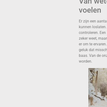
Van wete
voelen
Er zijn een aant
kunnen loslaten.
controleren. Een 
zeker weet, maar
er om te ervaren.
geluk dat missch
baas. Van de onz
worden.