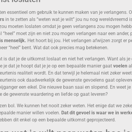
aten essentieel om gebruik te kunnen maken van je verlangens. 
rs
in te zetten als “weten wat je wilt” jou nu nog wereldvreemd i
et zou moeten loslaten omdat je geen verlangens zou mogen heb
al “heel” moet zijn en niet zou mogen verlangen naar een ander,
is menselijk.
Het hoort bij jou. Het verlangen afwijzen zorgt er pe
 meer “heel” bent. Wat dat ook precies mag betekenen.
is dat je de uitkomst loslaat en niet het verlangen. Want als je
ie je dat je hoopt dat je je op een bepaalde manier gaat
voelen
al
rtenis realiteit wordt. En dat terwijl je helemaal niet zeker weet
urtenis ook daadwerkelijk de gewenste gevoelens gaat oplevere
ijganger een eikel. Die nieuwe baan saai en slopend. En weet je
je de gewenste waardering en liefde op gaat leveren?
zen bol. We kunnen het nooit zeker weten. Het enige dat we zeke
epaalde manier willen voelen.
Dat dit gevoel is waar we in werk
bben dit enkel op een bepaalde uitkomst geprojecteerd.