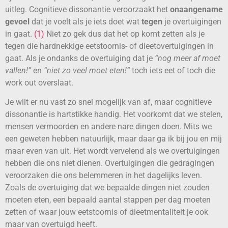
uitleg. Cognitieve dissonantie veroorzaakt het
onaangename
gevoel
dat je voelt als je iets doet wat
tegen
je overtuigingen
in gaat.
(1)
Niet zo gek dus dat het op komt zetten als je
tegen die hardnekkige eetstoornis- of dieetovertuigingen in
gaat. Als je ondanks de overtuiging dat je
“nog meer af moet
vallen!”
en
“niet zo veel moet eten!”
toch iets eet of toch die
work out overslaat.
Je wilt er nu vast zo snel mogelijk van af, maar cognitieve
dissonantie is hartstikke handig. Het voorkomt dat we stelen,
mensen vermoorden en andere nare dingen doen. Mits we
een geweten hebben natuurlijk, maar daar ga ik bij jou en mij
maar even van uit. Het wordt vervelend als we overtuigingen
hebben die ons niet dienen. Overtuigingen die gedragingen
veroorzaken die ons belemmeren in het dagelijks leven.
Zoals de overtuiging dat we bepaalde dingen niet zouden
moeten eten, een bepaald aantal stappen per dag moeten
zetten of waar jouw eetstoornis of dieetmentaliteit je ook
maar van overtuigd heeft.