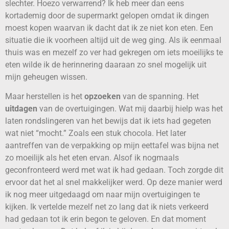
slechter. Hoezo verwarrend? Ik heb meer dan eens
kortademig door de supermarkt gelopen omdat ik dingen
moest kopen waarvan ik dacht dat ik ze niet kon eten. Een
situatie die ik voorheen altijd uit de weg ging. Als ik eenmaal
thuis was en mezelf zo ver had gekregen om iets moeilijks te
eten wilde ik de herinnering daaraan zo snel mogelijk uit
mijn geheugen wissen.
Maar herstellen is het
opzoeken
van de spanning. Het
uitdagen
van de overtuigingen. Wat mij daarbij hielp was het
laten rondslingeren van het bewijs dat ik iets had gegeten
wat niet “mocht.” Zoals een stuk chocola. Het later
aantreffen van de verpakking op mijn eettafel was bijna net
zo moeilijk als het eten ervan. Alsof ik nogmaals
geconfronteerd werd met wat ik had gedaan. Toch zorgde dit
ervoor dat het al snel makkelijker werd. Op deze manier werd
ik nog meer uitgedaagd om naar mijn overtuigingen te
kijken. Ik vertelde mezelf net zo lang dat ik niets verkeerd
had gedaan tot ik erin begon te geloven. En dat moment