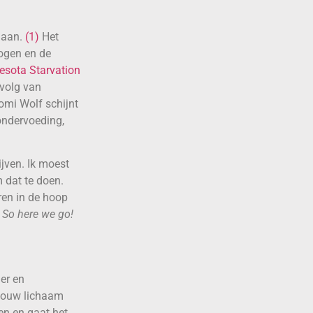
daan.
(1)
Het
ogen en de
esota Starvation
evolg van
omi Wolf schijnt
ondervoeding,
jven. Ik moest
m dat te doen.
ren in de hoop
.
So here we go!
ger en
 jouw lichaam
en en gaat het