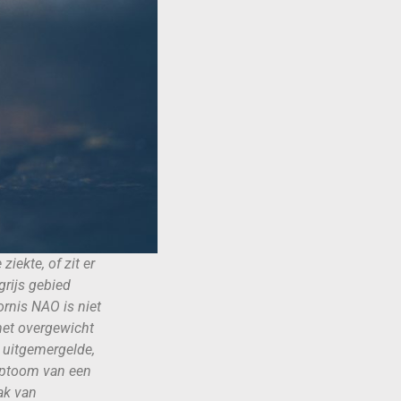
iekte, of zit er
grijs gebied
ornis NAO is niet
et overgewicht
 uitgemergelde,
mptoom van een
ak van