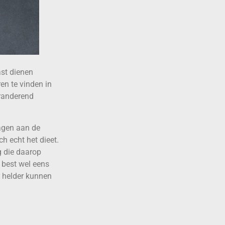
ast dienen
en te vinden in
eranderend
agen aan de
h echt het dieet.
g die daarop
t best wel eens
r helder kunnen