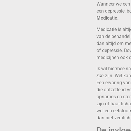
Wanneer we een e
een depressie, b
Medicatie.
Medicatie is alt
van de behandeli
dan altijd om me
of depressie. Bo
medicijnen ook d
Ik wil hiermee na
kan
zijn. Wel kan
Een ervaring va
die ontzettend v
opnames en sterf
zijn of haar lich
wél een eetstoor
dan niet verplic
De invloe