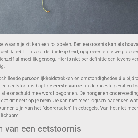
e waarin je zit kan een rol spelen. Een eetstoornis kan als houv
eilijk hebt. En voor de duidelijkheid, opgroeien en je weg prober
ichzelf al moeilijk genoeg. Hier is niet per definitie een levens v
dig.
chillende persoonlijkheidstrekken en omstandigheden die bijdr
een eetstoornis blijft de
eerste aanzet
in de meeste gevallen toc
n alle onschuld mee wordt begonnen. De honger en ondervoedin
 dat dit heeft op je brein. Je kan niet meer logisch nadenken wa
unnen zijn van het “doordraaien” in eetregels. Van het niet mee
n lichaam.
n van een eetstoornis