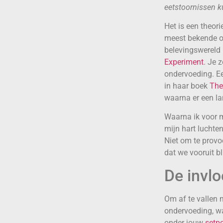
eetstoornissen k
Het is een theor
meest bekende o
belevingswereld 
Experiment
. Je 
ondervoeding. Ee
in haar boek
The
waarna er een l
Waarna ik voor m
mijn hart luchten
Niet om te provo
dat we vooruit b
De invlo
Om af te vallen m
ondervoeding, wa
onder jouw
setp