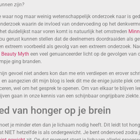
unnen zijn?
ie waar nog maar weinig wetenschappelijk onderzoek naar is ge
nderzoek waarin de invloed van ondervoeding op het denkverm
het duidelijkst naar voren komt is natuurlijk het omstreden
Minn
zou gerust kunnen stellen dat de deelnemers doordraaiden als g
n extreem voorbeeld als gevolg van een extreem onderzoek. Na
 Beauty Myth
een veel genuanceerder licht op de gevolgen van 
ampje ging branden.
ijn gevoel niet anders kon dan me erin verdiepen en erover schri
 en aangezien dit mijn blog is leek dit me de enige juiste plek o
ceren, wel om het gesprek te openen. Om van elkaar te blijven le
lijven gaan in onze kennis van een schijnbaar ongrijpbare ziekte
ed van honger op je brein
oet je minder eten dan je lichaam nodig heeft. Dit leidt tot hon
t NIET hetzelfde is als ondergewicht. Je bent ondervoed zodra
oint gewicht
zit. Op dat moment stopt je lichaam allerlei process