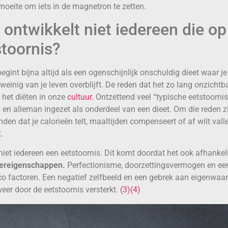
l moeite om iets in de magnetron te zetten.
ntwikkelt niet iedereen die op 
stoornis?
egint bijna altijd als een ogenschijnlijk onschuldig dieet waar j
 weinig van je leven overblijft. De reden dat het zo lang onzichtbaa
 het diëten in onze
cultuur.
Ontzettend veel “typische eetstoorni
en alleman ingezet als onderdeel van een dieet. Om die reden z
en dat je calorieën telt, maaltijden compenseert of af wilt valle
.
niet iedereen een eetstoornis. Dit komt doordat het ook afhankeli
tereigenschappen.
Perfectionisme, doorzettingsvermogen en een
ico factoren. Een negatief zelfbeeld en een gebrek aan eigenwa
eer door de eetstoornis versterkt.
(3)
(4)