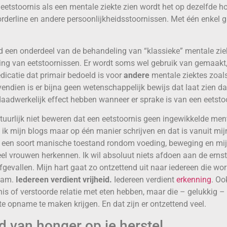
etstoornis als een mentale ziekte zien wordt het op dezelfde h
orderline en andere persoonlijkheidsstoornissen. Met één enkel gr
ijd een onderdeel van de behandeling van “klassieke” mentale zie
ng van eetstoornissen. Er wordt soms wel gebruik van gemaakt
dicatie dat primair bedoeld is voor
andere
mentale ziektes zoal
vendien is er bijna geen wetenschappelijk bewijs dat laat zien d
aadwerkelijk effect hebben wanneer er sprake is van een eetsto
tuurlijk niet beweren dat een eetstoornis geen ingewikkelde ment
 ik mijn blogs maar op één manier schrijven en dat is vanuit mij
n een soort manische toestand rondom voeding, beweging en mi
eel vrouwen herkennen. Ik wil absoluut niets afdoen aan de ern
gevallen. Mijn hart gaat zo ontzettend uit naar iedereen die wor
aam.
Iedereen verdient vrijheid.
Iedereen verdient
erkenning
. Oo
nis of verstoorde relatie met eten hebben, maar die – gelukkig –
hte opname te maken krijgen. En dat zijn er ontzettend veel.
d van honger op je herstel