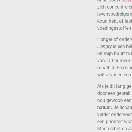
zich concentrere
levensbedreigend
koud hebt of las
voedingsstoffen 
Honger of onderv
Hangry
is een be
uit mijn buurt te
van. Dit humeur 
maaltijd. En daa
wilt afvallen en 
Als je dit lang 
door een gebrek 
nou gewoon eens 
natuur.
Je lichaa
verder ondervoed
één prioriteit w
Masterchef en J