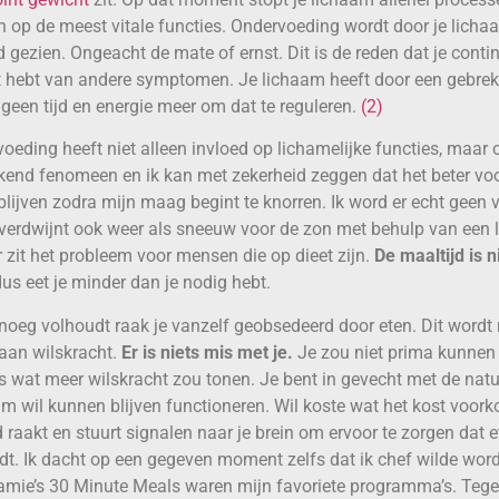
n op de meest vitale functies. Ondervoeding wordt door je lich
 gezien. Ongeacht de mate of ernst. Dit is de reden dat je conti
t hebt van andere symptomen. Je lichaam heeft door een gebre
geen tijd en energie meer om dat te reguleren.
(2)
oeding heeft niet alleen invloed op lichamelijke functies, maar 
kend fenomeen en ik kan met zekerheid zeggen dat het beter voo
 blijven zodra mijn maag begint te knorren. Ik word er echt geen 
verdwijnt ook weer als sneeuw voor de zon met behulp van een l
r zit het probleem voor mensen die op dieet zijn.
De maaltijd is n
dus eet je minder dan je nodig hebt.
genoeg volhoudt raak je vanzelf geobsedeerd door eten. Dit wordt 
aan wilskracht.
Er is niets mis met je.
Je zou niet prima kunnen a
wat meer wilskracht zou tonen. Je bent in gevecht met de natu
m wil kunnen blijven functioneren. Wil koste wat het kost voork
 raakt en stuurt signalen naar je brein om ervoor te zorgen dat
ordt. Ik dacht op een gegeven moment zelfs dat ik chef wilde wor
amie’s 30 Minute Meals waren mijn favoriete programma’s. Tege