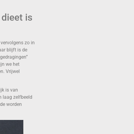
dieet is
e vervolgens zo in
r blijft is de
sgedragingen”
ijn we het
n. Vrijwel
jk is van
 laag zelfbeeld
arde worden