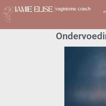
JAMIE ELISE |
vaginisme coach
H
Ondervoedi