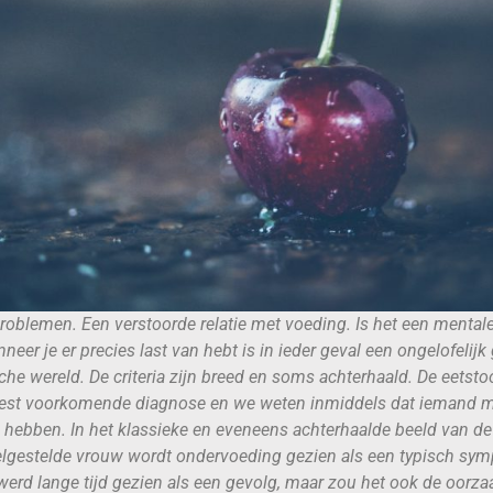
roblemen. Een verstoorde relatie met voeding. Is het een mentale z
eer je er precies last van hebt is in ieder geval een ongelofelijk 
he wereld. De criteria zijn breed en soms achterhaald. De eetsto
eest voorkomende diagnose en we weten inmiddels dat iemand m
 hebben. In het klassieke en eveneens achterhaalde beeld van de
elgestelde vrouw wordt ondervoeding gezien als een typisch sy
 werd lange tijd gezien als een gevolg, maar zou het ook de oorza