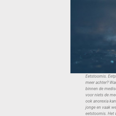
Eetstoornis. Eetp
meer achter? Wann
binnen de medisc
voor niets de m
ook anorexia kan
jonge en vaak w
eetstoornis. Het