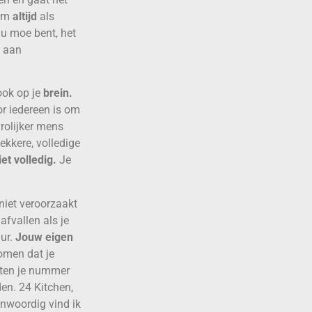
aam
altijd
als
nu moe bent, het
k aan
ook op je
brein.
r iedereen is om
vrolijker mens
ekkere, volledige
iet volledig.
Je
niet veroorzaakt
fvallen als je
ur.
Jouw eigen
omen dat je
 eten je nummer
den. 24 Kitchen,
nwoordig vind ik