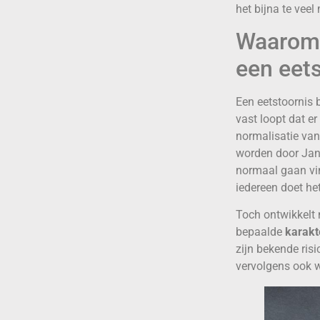
het bijna te vee
Waarom o
een eet
Een eetstoornis b
vast loopt dat er
normalisatie van
worden door Jan 
normaal gaan vind
iedereen doet het
Toch ontwikkelt 
bepaalde
karak
zijn bekende ris
vervolgens ook w