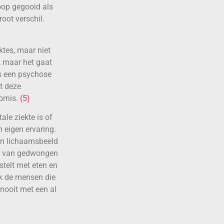
oop gegooid als
oot verschil.
ktes, maar niet
, maar het gaat
s een psychose
at deze
ornis.
(5)
ale ziekte is of
n eigen ervaring.
jn lichaamsbeeld
st van gedwongen
stelt met eten en
k de mensen die
 nooit met een al