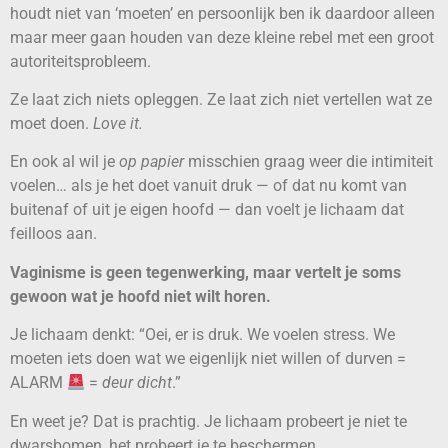
houdt niet van ‘moeten’ en persoonlijk ben ik daardoor alleen
maar meer gaan houden van deze kleine rebel met een groot
autoriteitsprobleem.
Ze laat zich niets opleggen. Ze laat zich niet vertellen wat ze
moet doen.
Love it.
En ook al wil je
op papier
misschien graag weer die intimiteit
voelen… als je het doet vanuit druk — of dat nu komt van
buitenaf of uit je eigen hoofd — dan voelt je lichaam dat
feilloos aan.
Vaginisme is geen tegenwerking, maar vertelt je soms
gewoon wat je hoofd niet wilt horen.
Je lichaam denkt: “Oei, er is druk. We voelen stress. We
moeten iets doen wat we eigenlijk niet willen of durven =
ALARM
=
deur dicht
.”
En weet je? Dat is prachtig. Je lichaam probeert je niet te
dwarsbomen, het probeert je te beschermen.