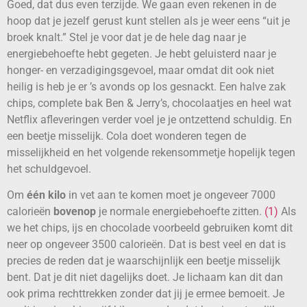
Goed, dat dus even terzijde. We gaan even rekenen in de
hoop dat je jezelf gerust kunt stellen als je weer eens “uit je
broek knalt.” Stel je voor dat je de hele dag naar je
energiebehoefte hebt gegeten. Je hebt geluisterd naar je
honger- en verzadigingsgevoel, maar omdat dit ook niet
heilig is heb je er ’s avonds op los gesnackt. Een halve zak
chips, complete bak Ben & Jerry’s, chocolaatjes en heel wat
Netflix afleveringen verder voel je je ontzettend schuldig. En
een beetje misselijk. Cola doet wonderen tegen de
misselijkheid en het volgende rekensommetje hopelijk tegen
het schuldgevoel.
Om
één kilo
in vet aan te komen moet je ongeveer 7000
calorieën
bovenop
je normale energiebehoefte zitten.
(1)
Als
we het chips, ijs en chocolade voorbeeld gebruiken komt dit
neer op ongeveer 3500 calorieën. Dat is best veel en dat is
precies de reden dat je waarschijnlijk een beetje misselijk
bent. Dat je dit niet dagelijks doet. Je lichaam kan dit dan
ook prima rechttrekken zonder dat jij je ermee bemoeit. Je