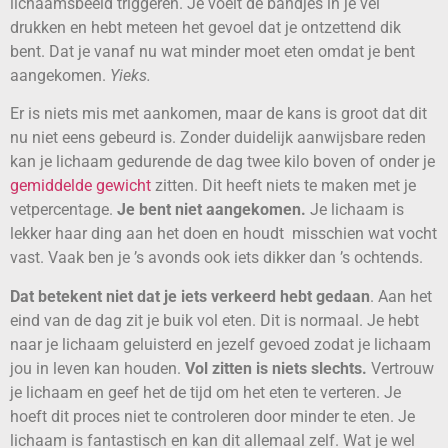
lichaamsbeeld triggeren. Je voelt de bandjes in je vel
drukken en hebt meteen het gevoel dat je ontzettend dik
bent. Dat je vanaf nu wat minder moet eten omdat je bent
aangekomen.
Yieks.
Er is niets mis met aankomen, maar de kans is groot dat dit
nu niet eens gebeurd is. Zonder duidelijk aanwijsbare reden
kan je lichaam gedurende de dag twee kilo boven of onder je
gemiddelde gewicht
zitten. Dit heeft niets te maken met je
vetpercentage.
Je bent niet aangekomen.
Je lichaam is
lekker haar ding aan het doen en houdt misschien wat vocht
vast. Vaak ben je ’s avonds ook iets dikker dan ’s ochtends.
Dat betekent niet dat je iets verkeerd hebt gedaan
. Aan het
eind van de dag zit je buik vol eten. Dit is normaal. Je hebt
naar je lichaam geluisterd en jezelf gevoed zodat je lichaam
jou in leven kan houden.
Vol zitten is niets slechts.
Vertrouw
je lichaam en geef het de tijd om het eten te verteren. Je
hoeft dit proces niet te controleren door minder te eten. Je
lichaam is fantastisch en kan dit allemaal zelf. Wat je wel