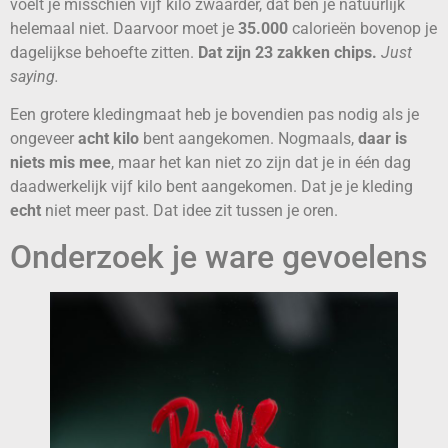
voelt je misschien vijf kilo zwaarder, dat ben je natuurlijk
helemaal niet. Daarvoor moet je
35.000
calorieën bovenop je
dagelijkse behoefte zitten.
Dat zijn 23 zakken chips.
Just
saying.
Een grotere kledingmaat heb je bovendien pas nodig als je
ongeveer
acht kilo
bent aangekomen. Nogmaals,
daar is
niets mis mee
, maar het kan niet zo zijn dat je in één dag
daadwerkelijk vijf kilo bent aangekomen. Dat je je kleding
echt
niet meer past. Dat idee zit tussen je oren.
Onderzoek je ware gevoelens