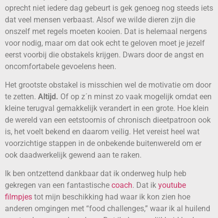
oprecht niet iedere dag gebeurt is gek genoeg nog steeds iets
dat veel mensen verbaast. Alsof we wilde dieren zijn die
onszelf met regels moeten kooien. Dat is helemaal nergens
voor nodig, maar om dat ook echt te geloven moet je jezelf
eerst voorbij die obstakels krijgen. Dwars door de angst en
oncomfortabele gevoelens heen.
Het grootste obstakel is misschien wel de motivatie om door
te zetten.
Altijd.
Of op z´n minst zo vaak mogelijk omdat een
kleine terugval gemakkelijk verandert in een grote. Hoe klein
de wereld van een eetstoornis of chronisch dieetpatroon ook
is, het voelt bekend en daarom veilig. Het vereist heel wat
voorzichtige stappen in de onbekende buitenwereld om er
ook daadwerkelijk gewend aan te raken.
Ik ben ontzettend dankbaar dat ik onderweg hulp heb
gekregen van een fantastische
coach
. Dat ik
youtube
filmpjes
tot mijn beschikking had waar ik kon zien hoe
anderen omgingen met “food challenges,” waar ik al huilend