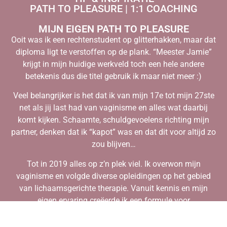
PATH TO PLEASURE | 1:1 COACHING
MIJN EIGEN PATH TO PLEASURE
Ooit was ik een rechtenstudent op glitterhakken, maar dat
diploma ligt te verstoffen op de plank. “Meester Jamie”
krijgt in mijn huidige werkveld toch een hele andere
betekenis dus die titel gebruik ik maar niet meer :)
Veel belangrijker is het dat ik van mijn 17e tot mijn 27ste
net als jij last had van vaginisme en alles wat daarbij
komt kijken. Schaamte, schuldgevoelens richting mijn
partner, denken dat ik “kapot” was en dat dit voor altijd zo
zou blijven…
Tot in 2019 alles op z’n plek viel. Ik overwon mijn
vaginisme en volgde diverse opleidingen op het gebied
van lichaamsgerichte therapie. Vanuit kennis en mijn
eigen ervaring creëerde ik een formule voor
vaginismeherstel gebaseerd op het brein-body principe.